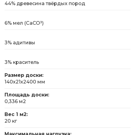
44% древесина твёрдых пород
6% мел (СаСО³)
3% адитивы
3% краситель
Размер доски:
140х21х2400 мм
Площадь доски:
0,336 м2
Вес 1 м2:
20 кг
Максимальная нагрузка: